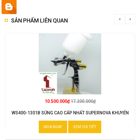
SẢN PHẨM LIÊN QUAN
10.500.000₫
17.200.000₫
WS400-1301B SÚNG CAO CẤP NHẤT SUPERNOVA KHUYẾN
MẠI
MUA NGAY
XEM CHI TIẾT