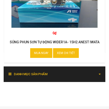
0₫
SÚNG PHUN SƠN TỰ ĐỘNG WIDER1A- 15H2 ANEST IWATA
MUA NGAY
XEM CHI TIẾT
DANH MỤC SẢN PHẨM