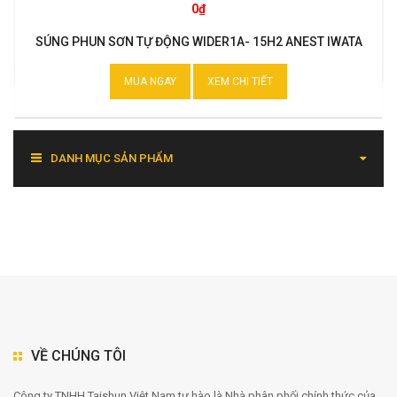
0₫
SÚNG PHUN SƠN TỰ ĐỘNG WIDER1A- 15H2 ANEST IWATA
MUA NGAY
XEM CHI TIẾT
DANH MỤC SẢN PHẨM
VỀ CHÚNG TÔI
Công ty TNHH Taishun Việt Nam tự hào là Nhà phân phối chính thức của