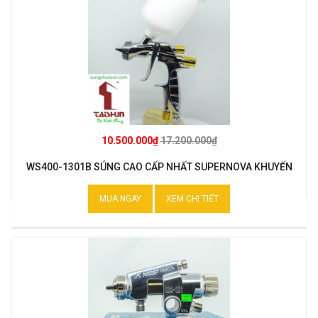
10.500.000₫
17.200.000₫
WS400-1301B SÚNG CAO CẤP NHẤT SUPERNOVA KHUYẾN
MẠI
MUA NGAY
XEM CHI TIẾT