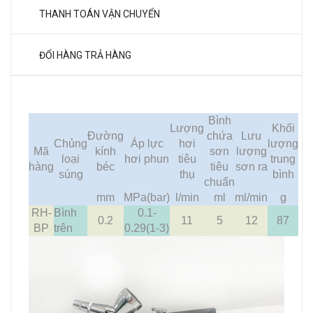
THANH TOÁN VẬN CHUYỂN
ĐỔI HÀNG TRẢ HÀNG
Bình
Lượng
Khối
Đường
chứa
Lưu
Chủng
Áp lực
hơi
lượng
Mã
kính
sơn
lượng
loại
hơi phun
tiêu
trung
hàng
béc
tiêu
sơn ra
súng
thụ
bình
chuẩn
mm
MPa(bar)
l/min
ml
ml/min
g
RH-
Bình
0.1-
0.2
11
5
12
87
BP
trên
0.29(1-3)