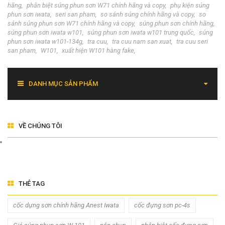
hãng
phân biệt súng phun sơn W71 chính hãng và copy
phụ kiện súng
phun sơn iwata
seri san pham
so sánh súng chính hãng và copy
so
sánh súng phun sơn W71 chính hãng và copy
súng phun sơn chính hãng
súng phun sơn iwata w101
súng phun sơn iwata w101 trung quốc
súng
phun sơn iwata w101-134g
tra cuu
tra cuu nam san xuat
tra cuu seri
san pham
W101
xuất hiện W101 hàng fake
DANH MỤC SẢN PHẨM
VỀ CHÚNG TÔI
THẺ TAG
cốc dựng sơn chính hãng Anest Iwata
cốc đựng sơn pc-4s