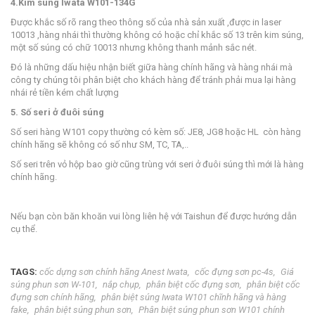
4.Kim súng Iwata W101-134G
Được khắc số rõ rang theo thông số của nhà sản xuất ,được in laser
10013 ,hàng nhái thì thường không có hoặc chỉ khắc số 13 trên kim súng,
một số súng có chữ 10013 nhưng không thanh mảnh sắc nét.
Đó là những dấu hiệu nhận biết giữa hàng chính hãng và hàng nhái mà
công ty chúng tôi phân biệt cho khách hàng để tránh phải mua lại hàng
nhái rẻ tiền kém chất lượng
5. Số seri ở đuôi súng
Số seri hàng W101 copy thường có kèm số: JE8, JG8 hoặc HL còn hàng
chính hãng sẽ không có số như SM, TC, TA,..
Số seri trên vỏ hộp bao giờ cũng trùng với seri ở đuôi súng thì mới là hàng
chính hãng.
Nếu bạn còn băn khoăn vui lòng liên hệ với Taishun để được hướng dẫn
cụ thể.
TAGS:
cốc dựng sơn chính hãng Anest Iwata
cốc đựng sơn pc-4s
Giá
súng phun sơn W-101
nắp chụp
phân biệt cốc đựng sơn
phân biệt cốc
đựng sơn chính hãng
phân biệt súng Iwata W101 chĩnh hãng và hàng
fake
phân biệt súng phun sơn
Phân biệt súng phun sơn W101 chính