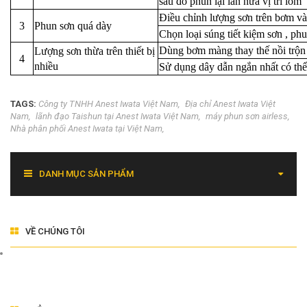
sau đó phun lại lần nữa vị trí lõm
Điều chỉnh lượng sơn trên bơm v
3
Phun sơn quá dày
Chọn loại súng tiết kiệm sơn , p
Dùng bơm màng thay thế nồi trộn
Lượng sơn thừa trên thiết bị
4
nhiều
Sử dụng dây dẫn ngắn nhất có thể
TAGS:
Công ty TNHH Anest Iwata Việt Nam
Địa chỉ Anest Iwata Việt
Nam
lãnh đạo Taishun tại Anest Iwata Việt Nam
máy phun sơn airless
Nhà phân phối Anest Iwata tại Việt Nam
DANH MỤC SẢN PHẨM
VỀ CHÚNG TÔI