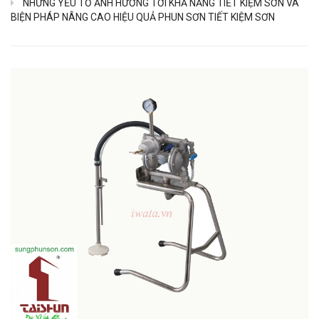
NHỮNG YẾU TỐ ẢNH HƯỞNG TỚI KHẢ NĂNG TIẾT KIỆM SƠN VÀ
BIỆN PHÁP NÂNG CAO HIỆU QUẢ PHUN SƠN TIẾT KIỆM SƠN