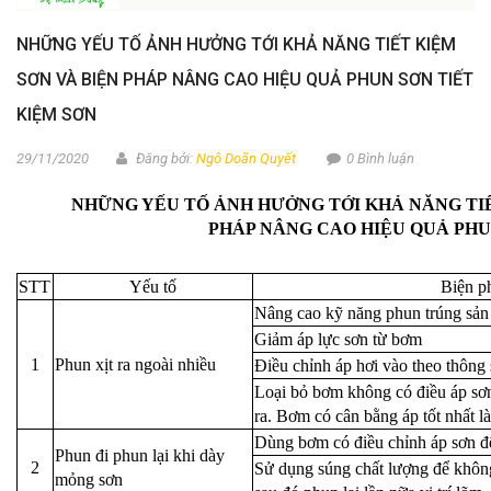
NHỮNG YẾU TỐ ẢNH HƯỞNG TỚI KHẢ NĂNG TIẾT KIỆM
SƠN VÀ BIỆN PHÁP NÂNG CAO HIỆU QUẢ PHUN SƠN TIẾT
KIỆM SƠN
29/11/2020
Đăng bởi:
Ngô Doãn Quyết
0 Bình luận
NHỮNG YẾU TỐ ẢNH HƯỞNG TỚI KHẢ NĂNG TIẾ
PHÁP NÂNG CAO HIỆU QUẢ PHU
STT
Yếu tố
Biện p
Nâng cao kỹ năng phun trúng sả
Giảm áp lực sơn từ bơm
1
Phun xịt ra ngoài nhiều
Điều chỉnh áp hơi vào theo thông 
Loại bỏ bơm không có điều áp sơn
ra. Bơm có cân bằng áp tốt nhất l
Dùng bơm có điều chỉnh áp sơn đ
Phun đi phun lại khi dày
2
Sử dụng súng chất lượng để không
mỏng sơn