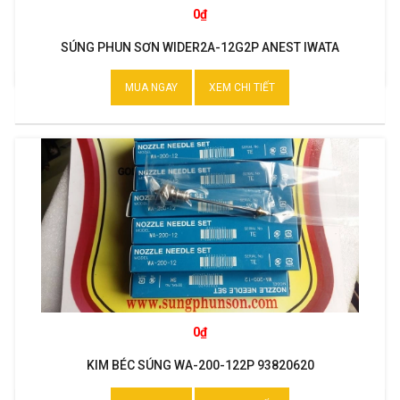
0₫
SÚNG PHUN SƠN WIDER2A-12G2P ANEST IWATA
MUA NGAY
XEM CHI TIẾT
0₫
KIM BÉC SÚNG WA-200-122P 93820620