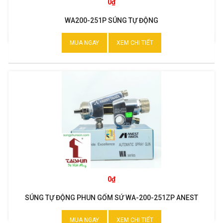
0₫
WA200-251P SÚNG TỰ ĐỘNG
MUA NGAY
XEM CHI TIẾT
0₫
SÚNG TỰ ĐỘNG PHUN GỐM SỨ WA-200-251ZP ANEST
IWATA NHẬT
MUA NGAY
XEM CHI TIẾT